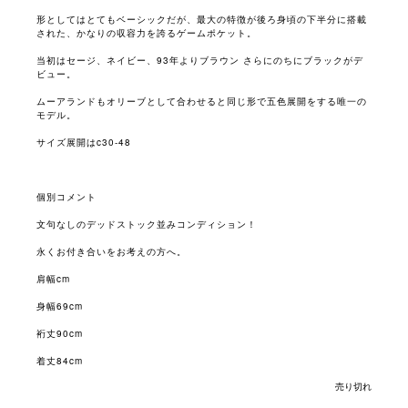
形としてはとてもベーシックだが、最大の特徴が後ろ身頃の下半分に搭載
された、かなりの収容力を誇るゲームポケット。
当初はセージ、ネイビー、
93
年よりブラウン さらにのちにブラックがデ
ビュー。
ムーアランドもオリーブとして合わせると同じ形で五色展開をする唯一の
モデル。
サイズ展開は
c30-48
個別コメント
文句なしのデッドストック並みコンディション！
永くお付き合いをお考えの方へ。
肩幅
cm
身幅
69cm
裄丈
90cm
着丈
84cm
売り切れ