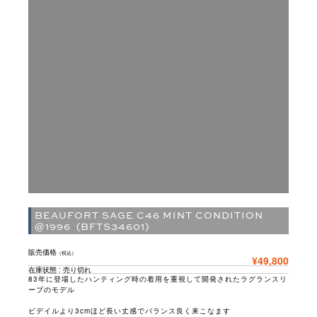
BEAUFORT SAGE C46 MINT CONDITION
@1996 (BFTS34601)
販売価格
（税込）
¥49,800
在庫状態 : 売り切れ
83
年に登場したハンティング時の着用を重視して開発されたラグランスリ
ーブのモデル
ビデイルより
3cm
ほど長い丈感でバランス良く来こなます