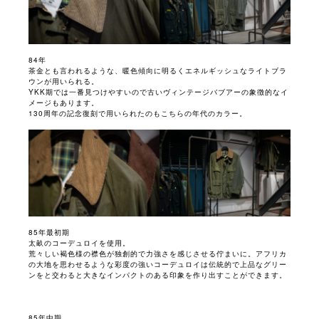
84年
茶金とも言われるような、暖色傾向に明るくエネルギッシュなライトブラ
ウンが用いられる。
YKK期では一番見つけやすいので古いヴィンテージバブアーの象徴的なイ
メージもあります。
130周年の記念復刻で用いられたのもこちらの年代のカラー。
85年最初期
太畝のコーデュロイを使用。
荒々しい褐色様の襟色が独創的で力強さを感じさせる佇まいに。アフリカ
の大地を思わせるような彩度の強いコーデュロイは伝統的で上品なグリー
ンをと交わると大きなインパクトのある印象を作り出すことができます。
85年中期