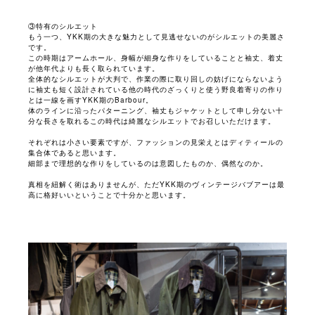
③特有のシルエット
もう一つ、YKK期の大きな魅力として見逃せないのがシルエットの美麗さ
です。
この時期はアームホール、身幅が細身な作りをしていることと袖丈、着丈
が他年代よりも長く取られています。
全体的なシルエットが大判で、作業の際に取り回しの妨げにならないよう
に袖丈も短く設計されている他の時代のざっくりと使う野良着寄りの作り
とは一線を画すYKK期のBarbour。
体のラインに沿ったパターニング、袖丈もジャケットとして申し分ない十
分な長さを取れるこの時代は綺麗なシルエットでお召しいただけます。
それぞれは小さい要素ですが、ファッションの見栄えとはディティールの
集合体であると思います。
細部まで理想的な作りをしているのは意図したものか、偶然なのか。
真相を紐解く術はありませんが、ただYKK期のヴィンテージバブアーは最
高に格好いいということで十分かと思います。