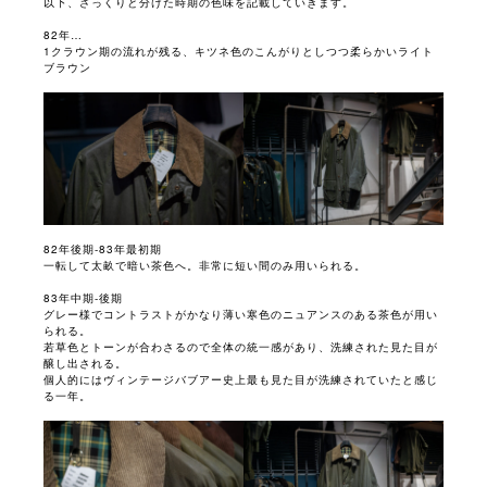
以下、ざっくりと分けた時期の色味を記載していきます。
82年…
1クラウン期の流れが残る、キツネ色のこんがりとしつつ柔らかいライト
ブラウン
82年後期-83年最初期
一転して太畝で暗い茶色へ。非常に短い間のみ用いられる。
83年中期-後期
グレー様でコントラストがかなり薄い寒色のニュアンスのある茶色が用い
られる。
若草色とトーンが合わさるので全体の統一感があり、洗練された見た目が
醸し出される。
個人的にはヴィンテージバブアー史上最も見た目が洗練されていたと感じ
る一年。