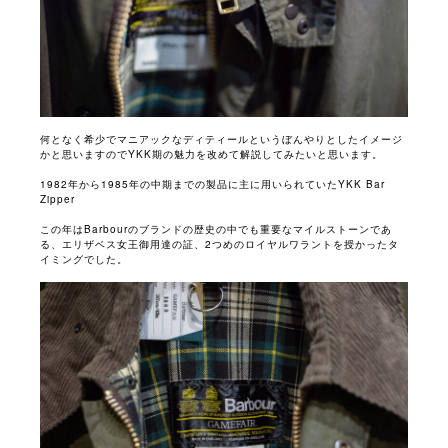
何となく希少でマニアックなディティールというぼんやりとしたイメージ
かと思いますのでYKK期の魅力を改めて解説してみたいと思います。
1982年から1985年の中期までの製品に主に用いられていたYKK Bar
Zipper
この年はBarbourのブランドの歴史の中でも重要なマイルストーンであ
る、エリザベス女王御用達の証、2つめのロイヤルワラントを授かったタ
イミングでした。