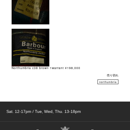
Northumbria c38 brown 1warrant ¥198,000
売り切れ
northumbria
Sat. 12-17pm / Tue, Wed, Thu. 13-18pm