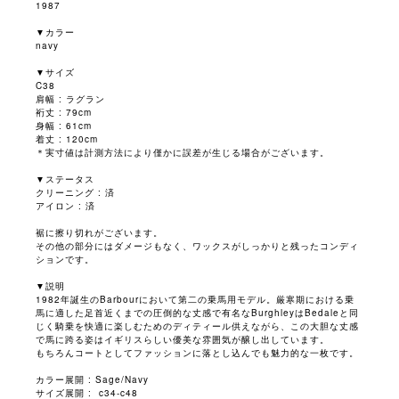
1987
▼カラー
navy
▼サイズ
C38
肩幅 : ラグラン
裄丈 : 79cm
身幅 : 61cm
着丈 : 120cm
＊実寸値は計測方法により僅かに誤差が生じる場合がございます。
▼ステータス
クリーニング : 済
アイロン : 済
裾に擦り切れがございます。
その他の部分にはダメージもなく、ワックスがしっかりと残ったコンディ
ションです。
▼説明
1982年誕生のBarbourにおいて第二の乗馬用モデル。厳寒期における乗
馬に適した足首近くまでの圧倒的な丈感で有名なBurghleyはBedaleと同
じく騎乗を快適に楽しむためのディティール供えながら、この大胆な丈感
で馬に跨る姿はイギリスらしい優美な雰囲気が醸し出しています。
もちろんコートとしてファッションに落とし込んでも魅力的な一枚です。
カラー展開 : Sage/Navy
サイズ展開 : c34-c48