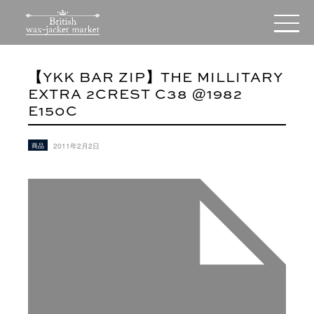
【YKK BAR ZIP】THE MILLITARY
EXTRA 2CREST C38 @1982
E150C
商品
2011年2月2日