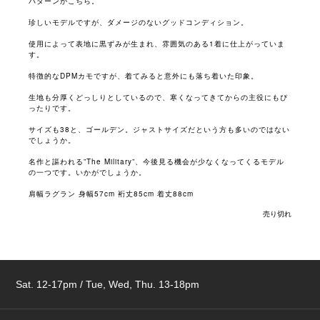
パターンがこちら。
珍しいモデルですが、ダメージのないグッドコンディション。
使用によって表地に黒ずみが生まれ、雰囲気のある1着に仕上がっていま
す。
特徴的なDPMカモですが、着てみると意外にも落ち着いた印象。
生地も分厚くどっしりとしているので、寒くなってきてからの主役にもぴ
ったりです。
サイズも38と、ゴールデン。ジャストサイズだという方も多いのではない
でしょうか。
名作と謳われる”The Military”、今後見る機会が少なくなってくるモデル
の一つです。いかがでしょうか。
肩幅ラグラン 身幅57cm 裄丈85cm 着丈88cm
売り切れ
Sat. 12-17pm / Tue, Wed, Thu. 13-18pm